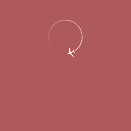
Главная
Об аэропорте
Новости
В праздники аэропорт Стригино
обслужит более 300 рейсов