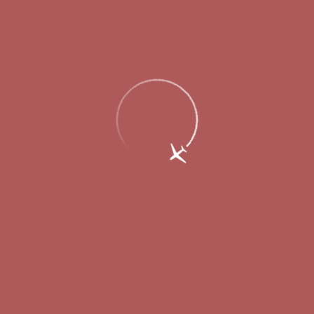
Главная
Об аэропорте
Новости
Более 25 тысяч пассажиров обслужил
аэропорт Стригино за праздники