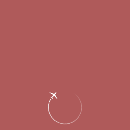
Главная
Об аэропорте
Новости
Увеличена частота выполнения
авиарейсов в Москву и Санкт-
Петербург