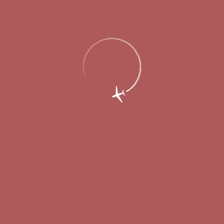
21 сентября 2011
С открытием нового рейса Нижний Новгород-Екатеринбург у
пассажиров нижегородского аэропорта существенно
расширяются возможности для регионального трансфера.
Авиакомпания «Руслайн», вышедшая в сентябре на данное
направление сразу с тремя частотами – по вторникам, средам
и субботам, имеет разветвленную маршрутную сеть,
охватывающую города Уральского и Приволжского
федеральных округов и Северного Казахстана. Расписание
вылетов из Нижнего Новгорода в Екатеринбург составлено
таким образом, чтобы обеспечить минимальное время
стыковок для трансферных пассажиров.