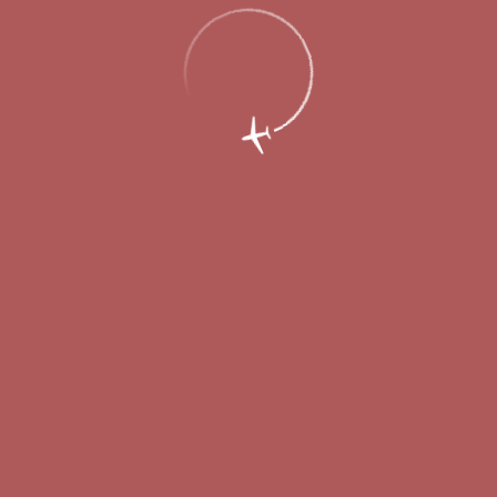
20 мая 2014
19 мая 2014 года состоялось внеочередное общее собрание
акционеров ОАО «Международный аэропорт Нижний
Новгород», в рамках которого одобрено заключение договора
генподряда на строительство первой очереди пассажирского
терминала. Генеральным подрядчиком строительства нового
пассажирского терминала в аэропорту Стригино стал
российский филиал компании PSJ (Чехия).
- Аэропорт – это воздушные ворота города, и то, какими они
будут, волнует каждого нижегородца. Пассажиропоток
нашего аэропорта постоянно растет. Новый терминал может
обеспечить ему очень высокую пропускную способность -