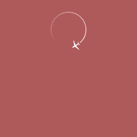
15 мая 2014
В 1 квартале текущего года международный аэропорт
Стригино (входит в холдинг «Аэропорты Регионов») в
рамках программы по обновлению спецтехники
приобрел
кейтеринговый автолифт, дизельную электростанцию на
прицепе, интроскоп для досмотра багажа и парковочное
оборудование
. Всего же в течение года планируется
пополнить автопарк аэропорта 16 новыми единицами
спецтранспорта. В их числе – ленточный прицепной
транспортер, передвижной источник наземного питания,
перегрузчик контейнеров на 3,5 тонн, высокоскоростная
шнеко-роторная машина для уборки снега на перроне и
взлетно-посадочной полосе и другая техника.