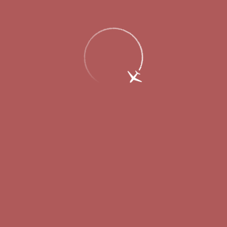
Главная
Об аэропорте
Новости
Открыты продажи на новый рейс из
Нижнего Новгорода в Минеральные
Воды