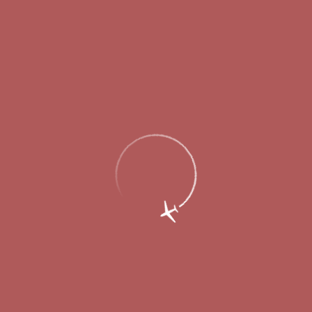
инфраструктуры. Также проходит теоретическое обучение
персонала по особенностям работы в предстоящий период и
дополнительные инструктажи по авиационной и
транспортной безопасности. Помимо этого, проводятся общие
занятия с сотрудниками организаций, осуществляющих
деятельность на аэродроме.
В целом, во время подготовки к работе в новом сезоне
проводится комплекс профилактических мероприятий, целью
которых является обеспечение безопасности и регулярности
полетов, а также бесперебойной работы всех служб аэропорта.