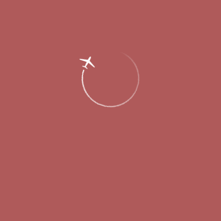
Главная
Об аэропорте
Новости
Международный аэропорт Стригино
принял первый регулярный рейс из
Стамбула