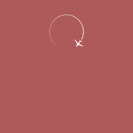
Главная
Об аэропорте
Новости
Авиакомпания «РусЛайн» запустила
прямые рейсы в Санкт-Петербург из
аэропорта Стригино