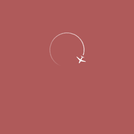
Главная
Об аэропорте
Новости
За зиму в аэропорту Стригино
использовали 200 тонн спецжидкостей
для борьбы со снегом и льдом