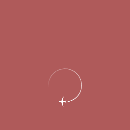
4 марта 2014
Летнее расписание вступит в силу в Международном
аэропорту Стригино (входит в УК «Аэропорты регионов») 30
марта. Его особенностью станет появление сразу нескольких
новых – как регулярных, так и чартерных – направлений в
Европу. Кроме того, ведущие европейские перевозчики
увеличат количество еженедельных рейсов.
Германия
В весенне-летнем расписании авиакомпания Lufthansa
наращивает частоту выполнения рейсов в главный хаб
Германии –
Франкфурт-на-Майне
: с 30 марта немецкий
перевозчик будет выполнять 4 еженедельных рейса, а с 5 июля