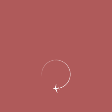
Главная
Об аэропорте
Новости
В Стригино тренировались
эвакуировать воздушное судно