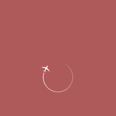
Главная
Об аэропорте
Новости
В Стригино проводятся
дополнительные меры по
профилактике распространения
коронавируса