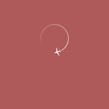
Главная
Об аэропорте
Новости
В майские праздники из Нижнего
Новгорода будут доступны 19
направлений вылета