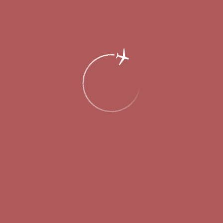
Главная
Об аэропорте
Новости
В конце июля авиакомпания Nordwind
начинает полеты из Нижнего
Новгорода в Пермь, Уфу и Мурманск