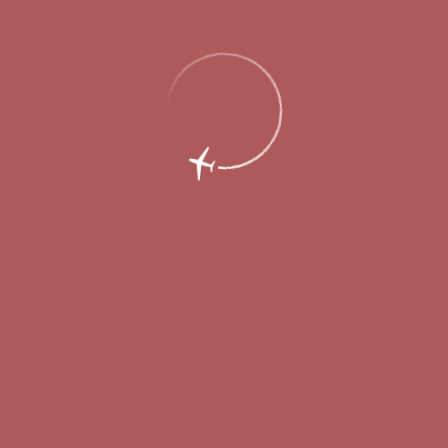
6 ноября 2014
Сегодня, 6 ноября 2014 года, в Международном аэропорту
Нижнего Новгорода (входит в холдинг «Аэропорты
Регионов») был зарегистрирован миллионный пассажир с
начала текущего года. Это
з
наковое событие не только для
воздушной гавани Нижнего Новгорода
, перешедшей по
показателям пассажиропотока в более высокую «весовую»
категорию, но и для всей транспортной инфраструктуры
региона.
Миллионным пассажиром аэропорта Стригино оказался
30-
летний
нижегородец
Андрей Курнышев
, вылетавший
рейсом СУ1221 авиакомпании «Аэрофлот» в Москву. В
подарок он получил от руководства аэропорта Стригино