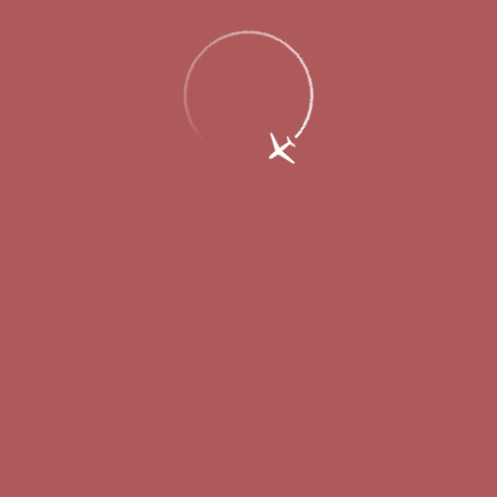
30 сентября 2014
Международный аэропорт Нижний Новгород объявил
конкурс на
выбор арендаторов для торговых площадей в
новом пассажирском терминале.
Тендерная документация
размещена на
официальном сайте аэропорта Стригино
, заявки
принимаются до 29 октября 2014 года.
Операторам, работающим на рынке Duty Free, а также на
внутреннем рынке в категории парфюмерия и косметика
предлагается направить свои предложения по заключению
договора на предоставление в аренду двух магазинов:
формата магазин беспошлинной торговли Duty Free и формата