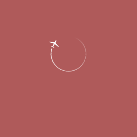
Главная
Об аэропорте
Новости
Самые востребованные региональные
направления у пассажиров
нижегородского аэропорта