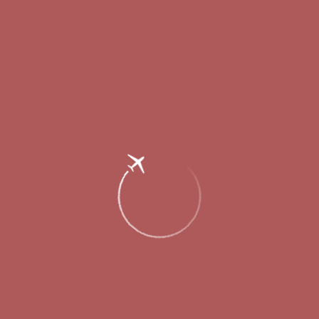
Главная
Об аэропорте
Новости
Рейсы в Симферополь из Нижнего
Новгорода будут выполняться дважды
в неделю