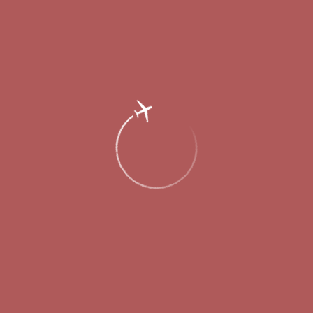
18 июля 2011
Строительство современного грузового комплекса, создание
нового аэропортового холдинга и программа развития
региональных авиаперевозок – эти три проекта представил
аэропорт Кольцово на прошедшей в Екатеринбурге с 14 по 17
июля 2011 г. Уральской международной выставке и форуме
промышленности и инноваций «ИННОПРОМ-2011». Кроме
того, на интерактивном экране, ставшем центральным
экспонатом стенда крупнейшего регионального аэропорта,
посетители могли ближе ознакомиться с генеральным планом
развития инфраструктуры аэропорта и сравнить показатели
Кольцово с другими российскими аэропортами.