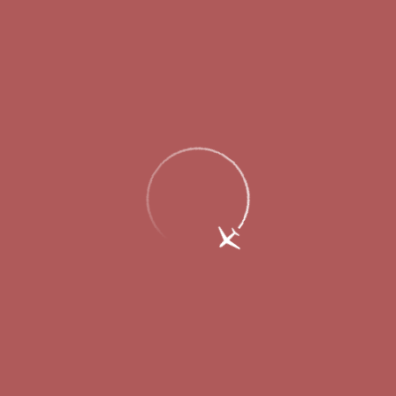
Главная
Об аэропорте
Новости
Пассажиры Стригино стали получать
багаж быстрее