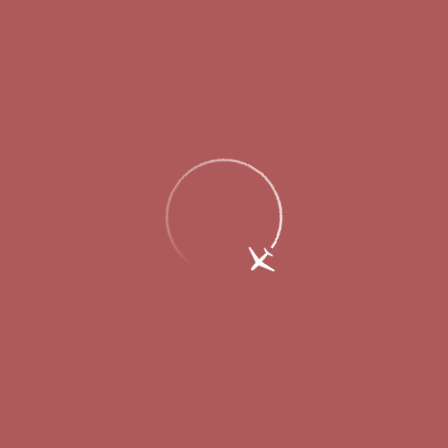
Главная
Об аэропорте
Новости
Пассажиропоток Международного
аэропорта Стригино за 9 месяцев 2015
г. составил 763 тыс. 851 человек