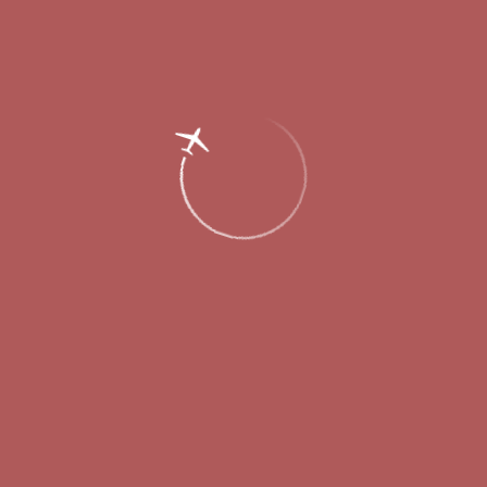
Главная
Об аэропорте
Новости
Открыты продажи авиабилетов на
регулярные рейсы в Болгарию и
Черногорию