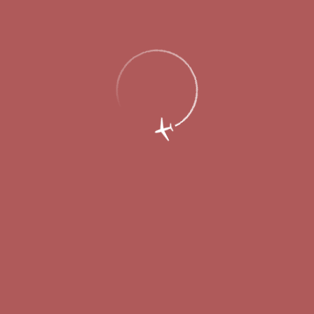
Главная
Об аэропорте
Новости
Новый рейс свяжет административные
центры Нижегородской и
Астраханской областей