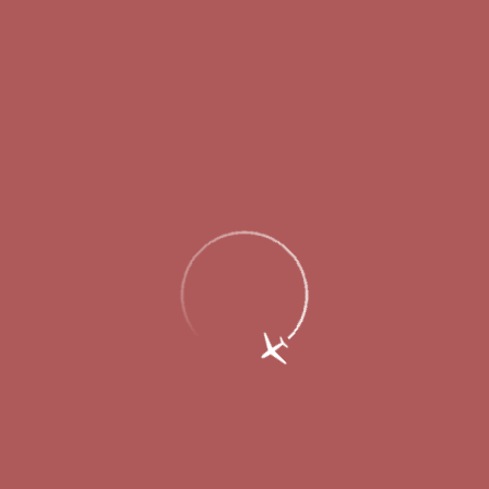
Главная
Об аэропорте
Новости
Нижегородский аэропорт приступил к
обслуживанию болельщиков ЧМ-2018