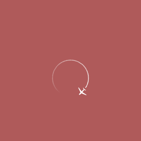
Главная
Об аэропорте
Новости
На майские праздники из Нижнего
Новгорода будут доступны 27
направлений вылета