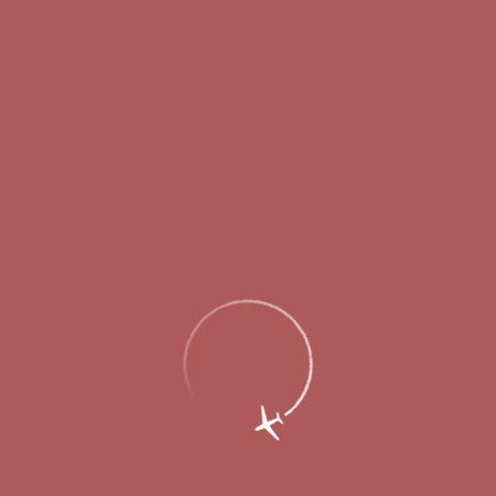
Главная
Об аэропорте
Новости
Международный аэропорт Стригино в
2,6 раза увеличил пассажиропоток
международных линий в 2017 году