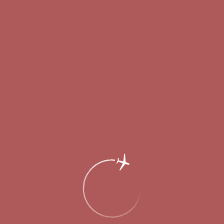
Главная
Об аэропорте
Новости
Международный аэропорт Нижний
Новгород поздравил ветеранов
Великой Отечественной войны