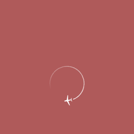
Главная
Об аэропорте
Новости
Международный аэропорт Нижний
Новгород передал полномочия
единоличного исполнительного органа
Управляющей компании «Аэропорты
Регионов»