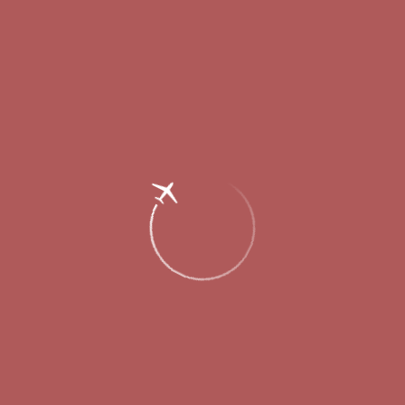
Главная
Об аэропорте
Новости
Международный аэропорт Нижнего
Новгорода составил рейтинг
пунктуальности авиакомпаний за 2025
год