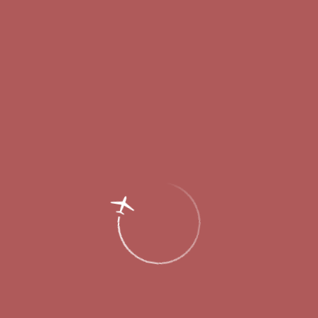
Главная
Об аэропорте
Новости
Международный аэропорт Нижнего
Новгорода начал процедуру выбора
генподрядчика строительства нового
пассажирского терминала