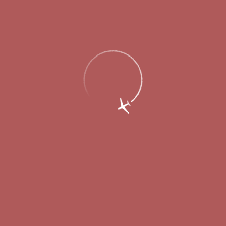
Главная
Об аэропорте
Новости
Международный аэропорт Нижнего
Новгорода готов к работе в осенне-
зимний период 2025-2026