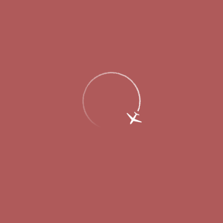
Главная
Об аэропорте
Новости
Магазин Heinemann Duty Free
открылся в зоне вылета аэропорта
Стригино