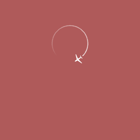
Главная
Об аэропорте
Новости
Дополнительный рейс в Москву
полетит из Международного аэропорта
Стригино