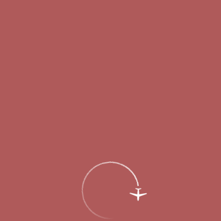
Главная
Об аэропорте
Новости
Авиакомпания Red Wings открывает
рейсы из Нижнего Новгорода в Грузию