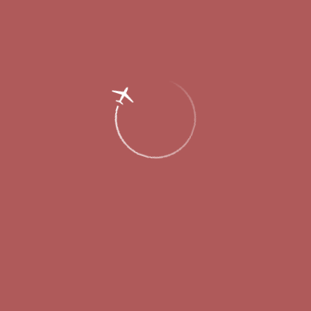
Главная
Об аэропорте
Новости
Аэропорт Стригино подготовил
рейтинг самых пунктуальных
авиакомпаний по итогам 2017 года