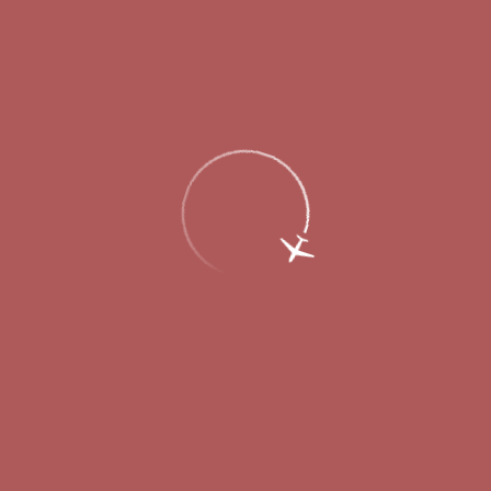
Главная
Об аэропорте
Новости
Аэропорт Нижний Новгород открывает
рейсы в Крым